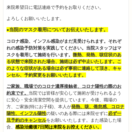
来院希望日に電話連絡で予約をお取りください。
よろしくお願いいたします。
●
当院のマスク着用についてお伝えいたします。
コロナ感染、インフル感染がまだ見受けられます。それぞ
れの感染予防対策を実践してください。当院スタッフはマ
スクを着用して施術を行います。
微熱、発熱、咳症状のあ
る状態で来院された場合、施術は必ず中止いたします。こ
のような症状がある場合は必ず事前に連絡して頂き、キャ
ンセル、予約変更をお願いいたします。
ご家族、職場での
コロナ濃厚接触者、
コロナ陽性の際のお
約束です。
当院では皆様が安心して施術が受けられるよう
に安心・安全清潔空間を提供しています。今後、職場の
方、ご家族(特にお子様)、本人が
発熱、咳、倦怠感、コロナ
陽性、インフル陽性
の疑いのある際には来院せずに
必ず一
旦予約のキャンセル
をお願いいたします。また感染した場
合、
感染治癒後7
日間は来院をお控えくださ
い。