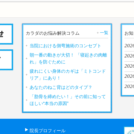
一覧
カラダのお悩み解決コラム
お知
202
当院における側弯施術のコンセプト
朝一番の動きが大切！ 「寝起きの肉離
202
れ」を防ぐために
202
疲れにくい身体のカギは「ミトコンド
202
リア」にあり！
202
あなたのねこ背はどのタイプ？
「肋骨を締めたい！」その前に知って
ほしい“本当の原因”
院長プロフィール