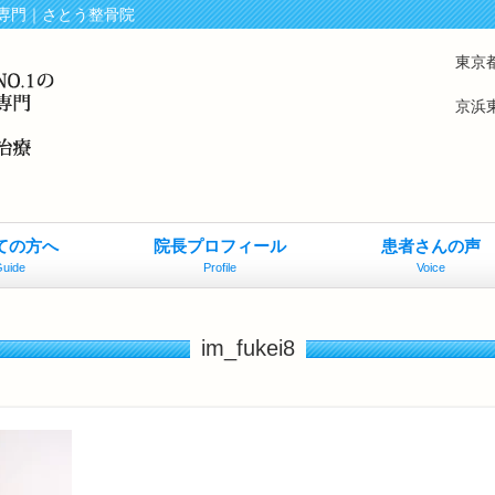
専門｜さとう整骨院
東京
京浜
ての方へ
院長プロフィール
患者さんの声
uide
Profile
Voice
im_fukei8